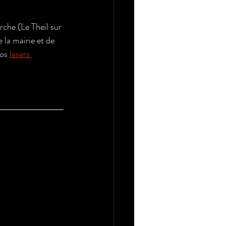
che (Le Theil sur 
 la mairie et de 
os 
lasers 