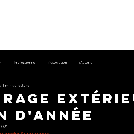
er
Professionnel
Institution
on
Professionnel
Association
Matériel
9
1 min de lecture
irage extéri
in d'année
 2021
lauperche
#bonneannee