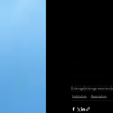
Location matériel de son
Location de tente de ré
Service de prestation DJ,
Chartres Eure et Loir (
Eclairage
éclairage exterieur
e
Institution
Association