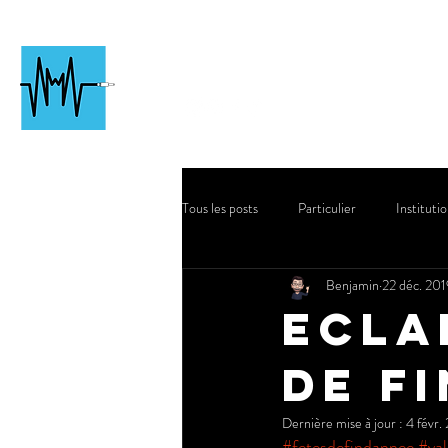
Chartres
Événementiel
Particuli
#followjac
k
Tous les posts
Particulier
Instituti
Benjamin
22 déc. 201
Ecla
de f
Dernière mise à jour :
4 févr.
#fetesdefindannee
#va