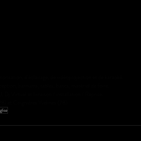
orisation, d'éclairage, de vidéoprojection et de karaoké. 
ception, barnums, tables, bancs, matériel de foire.
 Dj Virtuel et livraison / installation / Reprise.
28) et Coignières Yvelines (78)
glise