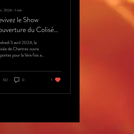
vr. 2024
∙
1
min
vivez le Show
ouverture du Colisée
 Chartres
dredi 5 avril 2024, le
sée de Chartres ouvre
 portes pour la 1ère fois au
nd public pour le match de
dball du C'CMHB . A...
132
0
1