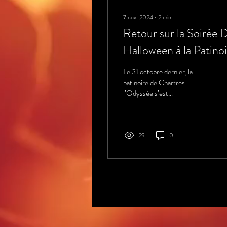
7 nov. 2024
∙
2
min
Retour sur la Soirée 
Halloween à la Patino
de Chartres l’Odyssée
Le 31 octobre dernier, la
Un Univers Beetlejui
patinoire de Chartres
l’Odyssée s’est
Inoubliable !
métamorphosée pour
accueillir une soirée
Halloween d’exception
29
0