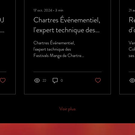
17 oct. 2024
∙
3
min
21 a
DJ
Chartres Événementiel,
Re
ire
l'expert technique des
d'
 :
Festivals Manga de
de
Chartres Événementiel,
Ven
ce
Chartres, Chérisy et
l'expert technique des
Coli
Festivals Manga de Chartres,
ses
Deauville
Chérisy et Deauville
gra
Han
22
0
Voir plus