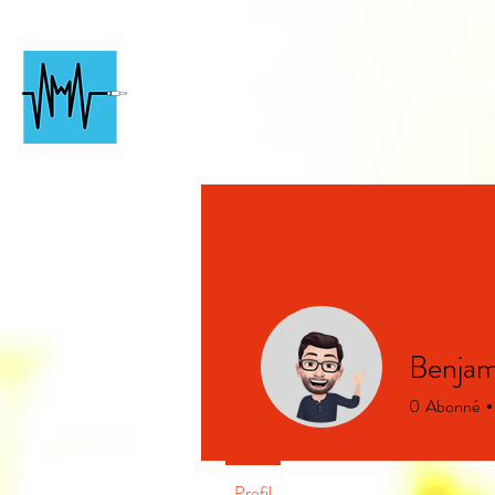
Chartres
Événementiel
Particuli
#followjac
k
Benjam
0
Abonné
Profil
Events