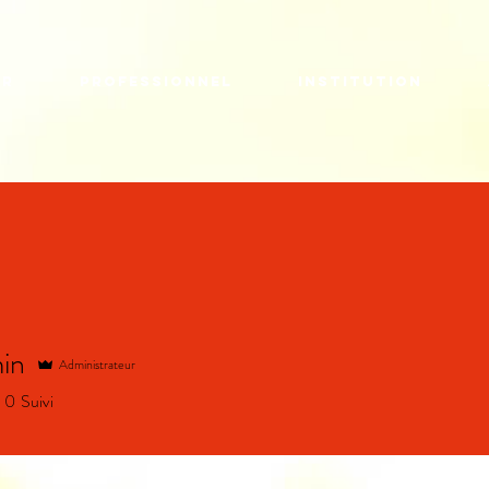
er
Professionnel
Institution
in
Administrateur
0
Suivi