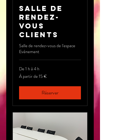
Salle de
rendez-
vous
clients
Salle de rendez-vous de l'espace
Evénement
De 1 h à 4 h
À
À partir de 15 €
partir
de
15
euros
Réserver