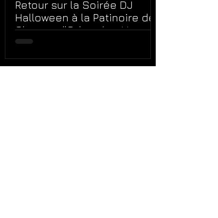
Retour sur la Soirée DJ
Halloween à la Patinoire de
Chartres l’Odyssée : Un
Univers Beetlejuice
Inoubliable !
honorine8
1 nov. 2024
Découvrez "La Piste" : La
Nouvelle Salle de Karaoké