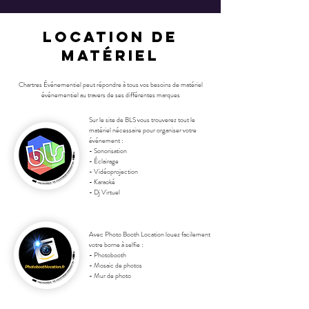
Location de
matériel
Chartres Événementiel peut répondre à tous vos besoins de matériel
événementiel au travers de ses différentes marques
Sur le site de BLS vous trouverez tout le
matériel
nécessaire
pour organiser votre
événement :
-
Sonorisation
-
Éclairage
-
Vidéoprojection
-
Karaoké
-
Dj Virtuel
Avec
Photo Booth
Location louez facilement
votre borne à selfie :
-
Photobooth
- Mosaic de photos
-
Mur de photo