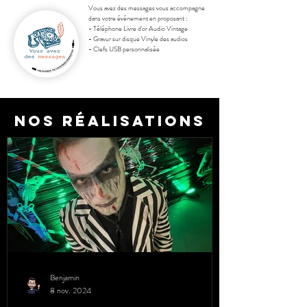
Vous avez des messages vous accompagne
dans votre événement en proposant :
- Téléphone Livre d'or Audio Vintage
- Gravur sur disque Vinyle des audios
- Clefs USB
personnalisée
Nos réalisations
Benjamin
8 nov. 2024