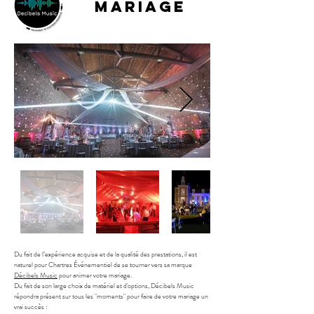
Mariage
Du fait de l’expérience acquise et de la qualité des prestations, il est
naturel pour Chartres Événementiel de se tourner vers sa marque
Décibels Music
pour animer votre mariage.
Du fait de son large choix de matériel et d'options, Décibels Music
répondra présent sur tous les "moments" pour faire de votre mariage un
vrai succès :