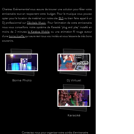
Chartres Evénementiel vous assure de trouver une solution pour fêter votre
anniversaire tout en respectant votre budget. Pour la musique vous pouvez
opter pour la location de matériel sur notre site
BLS
ou bien faire appel à un
Dj professionnel sur
Décibels Music
. Pour l'animation de votre anniversaire
nous vous conseillons notre système de Karaoké "plug and play" installé en
moins de 2 minutes
la Karabox Mobile
ou une animation fil rouge autour
d'une
borne à selfie
qui saura ravir tous vos invités et vous laissera de très bons
souvenirs.
Borne Photo
Dj Virtuel
Karaoké
Contactez nous pour organiser votre soirée d'anniversaire