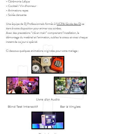
- Cérémonie Laïque
- Cocktail / Vin d'honneur
- Animations repas
- Soirée dansante
Une équipe de Dj Professionnels formés à l'
UCPA l'école des Dj
se
tient à
votre disposition pour animer vos soirées.
Avec des prestations “clé en main” comprenant l’installation, le
démontage du matériel et l’animation, oubliez le stress et vivez chaque
instant de ce jour si spécial.
Ci dessous quelques animations originales pour votre mariage :
Livre d'or Audio
Blind Test
Interactif
Bar à
Vinyles