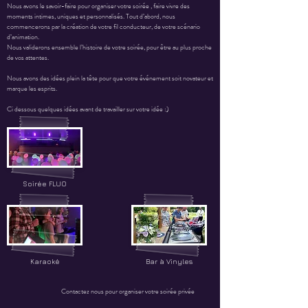
Nous avons le savoir-faire pour organiser votre soirée , faire vivre des
moments intimes, uniques et personnalisés. Tout d’abord, nous
commencerons par la création de votre fil conducteur, de votre scénario
d’animation.
Nous validerons ensemble l’histoire de votre soirée, pour être au plus proche
de vos attentes.
Nous avons des idées plein la tête pour que votre événement soit novateur et
marque les esprits.
Ci dessous quelques idées avant de travailler sur votre idée :)
Soirée FLUO
Karaoké
Bar à
Vinyles
Contactez nous pour organiser votre soirée privée