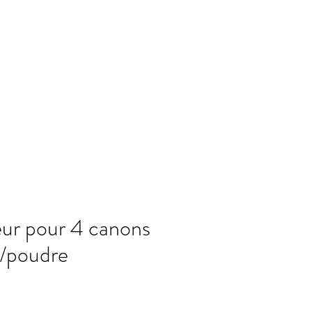
Association
More
Espace Événement
ur pour 4 canons
s/poudre
x