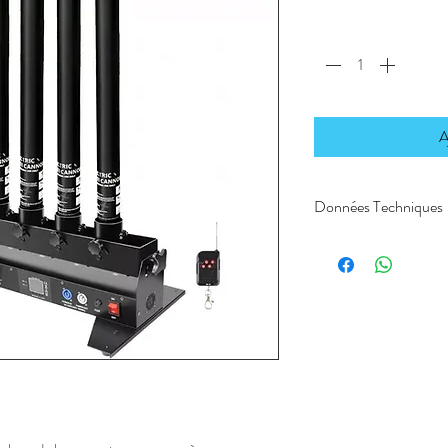
Quantité
*
A
Données Techniques
Puissance : 100W
Voltage : 110V -
Dimensions : 56,5 
Poids : 5,3 kg
Compatible avec ca