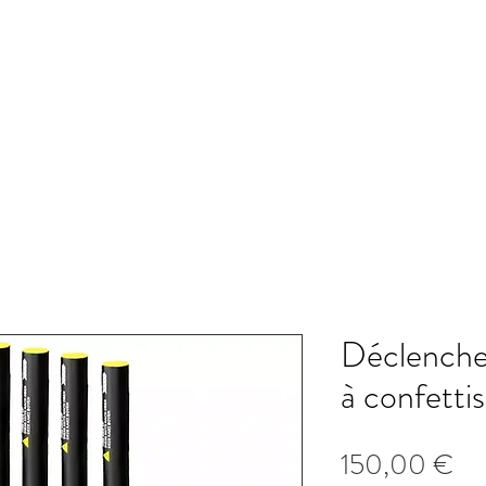
er
Professionnel
Institution
Déclenche
à confetti
Pri
150,00 €