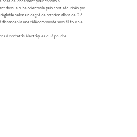
ase de lancement pour canons à
ent dans le tube orientable puis sont sécurisés par
 réglable selon un degré de rotation allant de 0 à
 distance via une télécommande sans fil fournie
ns à confettis électriques ou à poudre.
Infos pratiques
Con
Chartr
Mentions Légales
Blog
Siège 
Salles Partenaires
Exclusivités
Dépot
A propos de nous
Benja
Catalogue produit
contac