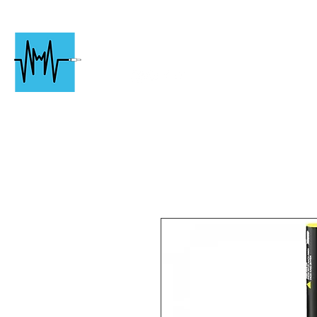
Chartres
Événementiel
Particuli
#followjac
k