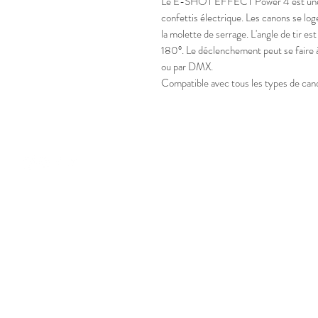
Le E-SHOT EFFECT Power 4 est une b
confettis électrique. Les canons se log
la molette de serrage. L'angle de tir est
180°. Le déclenchement peut se faire à
ou par DMX.
Compatible avec tous les types de cano
Nos marques
Décibels Music
#followjack
Interactif Evenementiel
Karabox.fr
BLS
Cénario
Célébration 28