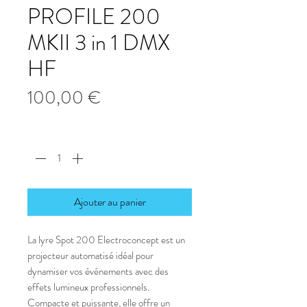
PROFILE 200
MKII 3 in 1 DMX
HF
Prix
100,00 €
Quantité
*
Ajouter au panier
La lyre Spot 200 Electroconcept est un
projecteur automatisé idéal pour
dynamiser vos événements avec des
effets lumineux professionnels.
Compacte et puissante, elle offre un