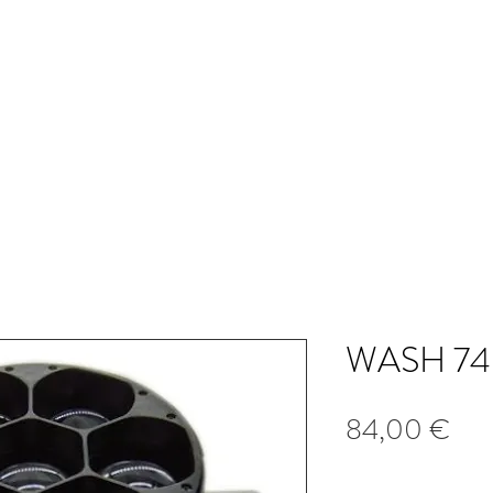
er
Professionnel
Institution
WASH 74
Prix
84,00 €
Quantité
*