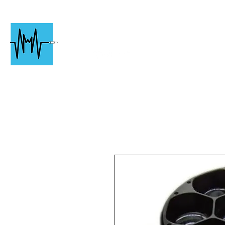
Chartres
Événementiel
Particuli
#followjac
k