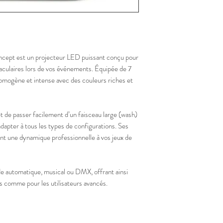
XLR 3 broches.
Refroidissement par
Offset Pan et Tilt 
Ecran de contrôle
ept est un projecteur LED puissant conçu pour
Câble d¹alimentat
culaires lors de vos événements. Équipée de 7
Powercon IN ET 
omogène et intense avec des couleurs riches et
systeme fixation
 de passer facilement d’un faisceau large (wash)
adapter à tous les types de configurations. Ses
nt une dynamique professionnelle à vos jeux de
ode automatique, musical ou DMX, offrant ainsi
ts comme pour les utilisateurs avancés.