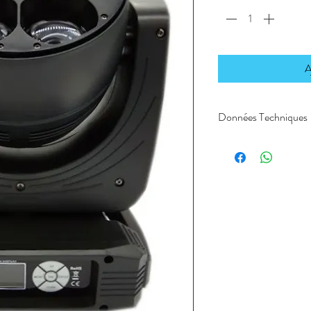
A
Données Techniques
Amplitude : Pan (5
Protocole de tran
Utilisation avec 
Auto/Son)
Pan/tilt 16Bits
Zoom motorisé .
Couleurs 4in1 R
17 Canaux DMX .
Strob et Dimmer él
Détection musicale
Entrée/Sortie DMX