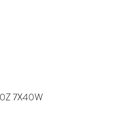
Association
More
Espace Événement
0Z 7X40W