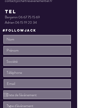
contact@chartresevenementiel.fr
TEL
Benjamin
06 67 75 15 69
Adrien
06 15 19 20 34
#followjack