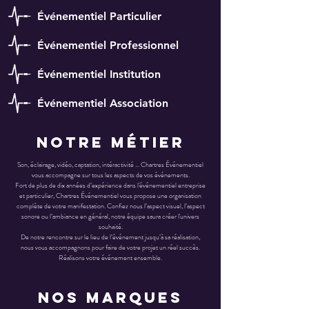
Événementiel Particulier
Événementiel Professionnel
Événementiel Institution
Événementiel Association
Notre métier
Son, éclairage, vidéo, captation, intéractivité … Chartres Événementiel
vous accompagne sur tous les aspects de vos événements.
Fort de plus de dix années d’expérience dans l'événementiel entreprise
et particulier, Chartres Événementiel vous propose une organisation
complète de votre manifestation. Confiez nous l’aspect visuel, l’aspect
sonore ou l’ambiance en général, notre équipe saura créer l'univers
souhaité.
De notre rencontre sur le lieu de l’événement jusqu’à sa réalisation,
nous vous accompagnons pour faire de votre projet un réel succès.
Réalisons votre événement ensemble.
Nos marques