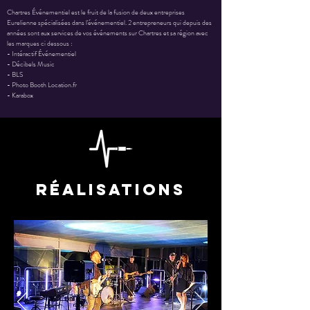
Chartres Événementiel est le fruit de la fusion de deux entreprises
Eurelienne spécialisées dans l'événementiel. 2 entrepreneurs qui depuis des
années sont aux services de vos événements sur Chartres et sa région avec
les marques ci dessous :
-
Intéractif Événementiel
-
Décibels Music
-
BLS
-
Photo Booth Location.fr
-
Karabox
réalisations