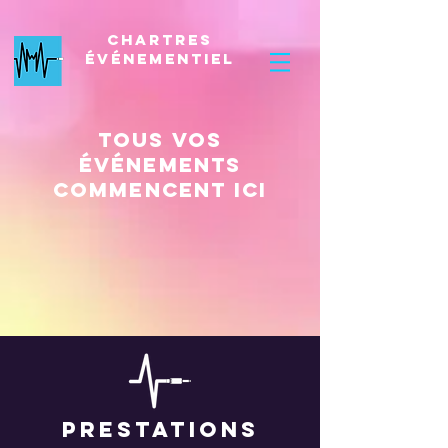
Chartres
Événementiel
Tous vos
événements
commencent ici
prestations