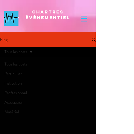
Chartres
Événementiel
Blog
Tous les posts
Tous les posts
Particulier
Institution
Professionnel
Association
Matériel