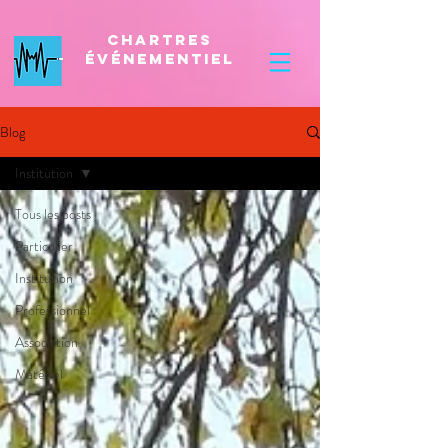
Chartres
Événementiel
Blog
Institution
Tous les posts
Particulier
Institution
Professionnel
Association
Matériel