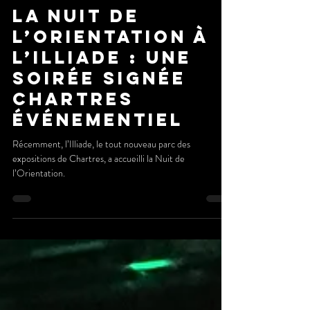
honorine8
30 nov. 2024
La Nuit de
l’Orientation à
l’Illiade : Une
soirée signée
Chartres
Événementiel
Récemment, l’Illiade, le tout nouveau parc des
expositions de Chartres, a accueilli la Nuit de
l’Orientation.