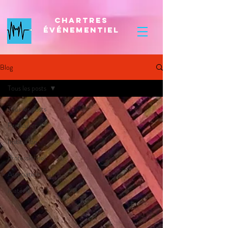
Chartres
Événementiel
Blog
Tous les posts
Tous les posts
Particulier
Institution
Professionnel
Association
Matériel