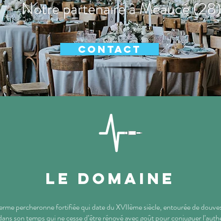
Notre partenaire à Meaucé (28)
Contact
Le Domaine
me percheronne fortifiée qui date du XVIIème siècle, entourée de douves,
dans son temps qui ne cesse d’être rénové avec goût pour conjuguer l’authe