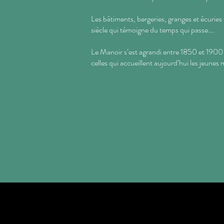
Les bâtiments, bergeries, granges et écuries
siècle qui témoigne du temps qui passe….
Le Manoir s’est agrandi entre 1850 et 1900 à
celles qui accueillent aujourd’hui les jeunes 