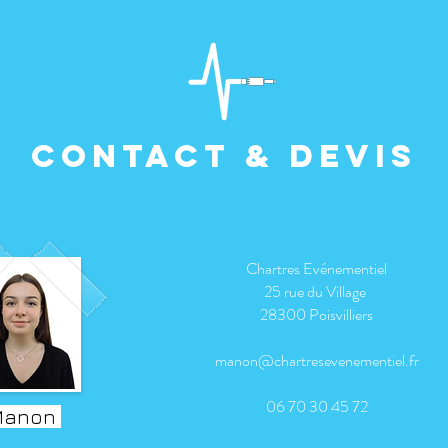
Contact & devis
Chartres Evénementiel
25 rue du Village
28300 Poisvilliers
manon@chartresevenementiel.fr
06 70 30 45 72
anon