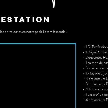
restation
mise en valeur avec notre pack Totem Essentiel.
- 1 Dj Profession
- 1 Régie Pioneer
- 2 enceintes R
- 1 caisson de 
- 3 x micros sans 
- 1 x façade Dj e
- 4 projecteurs L
- 8 projecteurs
- 4 Totems Truss
- 1 Laser Multico
- 4 projecteur