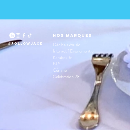
Nos marques
Décibels Music
#followjack
Interactif Evenementiel
Karabox.fr
BLS
Cénario
Célébration 28