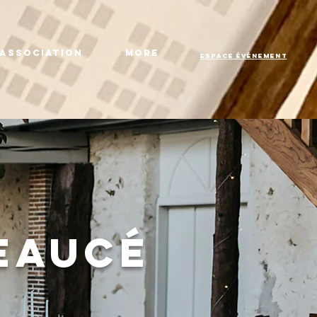
Association
More
Espace Événement
eaucé