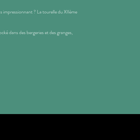
us impressionnant ? La tourelle du XIIème
ocké dans des bergeries et des granges,