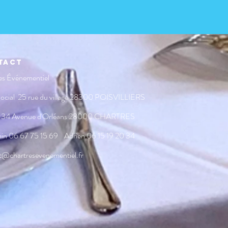
tact
es Événementiel
Social 25 rue du village 28300 POISVILLIERS
 34 Avenue d'Orléans 28000 CHARTRES
min
06 67 75 15 69
Adrien
06 15 19 20 34
t@chartresevenementiel.fr