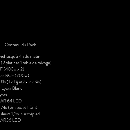
Contenu du Pack
nel jusqu'à 4h du matin​
 (2 platines 1 table de mixage)
CF (400w x 2)
basse RCF (700w)
fils (1 x Dj et2 x invités)
n Lycra Blanc
yres
 PAR 64 LED
 Alu (2m ou/et 1,5m)
uleurs 1,2w sur trépied
s PAR36 LED