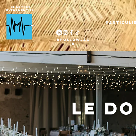
Chartres
Événementiel
Particuli
#followjac
k
Le d