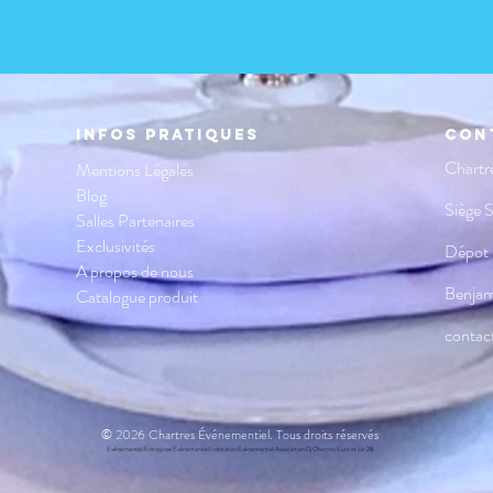
Infos pratiques
Con
Chartr
Mentions Légales
Blog
Siège 
Salles Partenaires
Exclusivités
Dépot
A propos de nous
Benja
Catalogue produit
contac
© 2026 Chartres Événementiel. Tous droits réservés
Evénementiel Entreprise Evénementiel Institution Evénementiel Association Dj Chartres Eure et loir 28