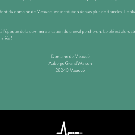
 font du domaine de Meaucé une institution depuis plus de 3 siècles. Le pl
 l’époque de la commercialisation du cheval percheron. Le blé est alors st
mariés !
Domaine de Meaucé
Auberge Grand’Maison
28240 Meaucé