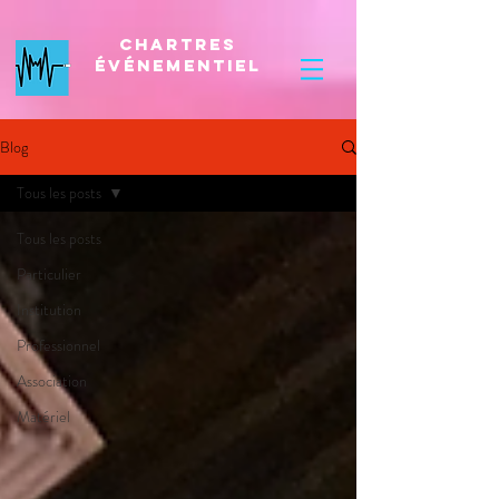
Chartres
Événementiel
Blog
Tous les posts
Tous les posts
Particulier
Institution
Professionnel
Association
Matériel