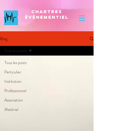
Chartres
Événementiel
Blog
Tous les posts
Tous les posts
Particulier
Institution
Professionnel
Association
Matériel